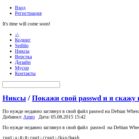
Вход
Регистрация
It's time will come soon!
-/-
Кодинг
Seditio
Никсы
Верстка
Дизайн
Мусор
Контакты
Никсы
/
Покажи свой passwd и я скажу 
По нужде недавно заглянул в свой файл passwd на Debian Wheezy
Добавил:
Amro
Дата: 05.08.2015 15:42
По нужде недавно заглянул в свой файл passwd на Debian Wheez
root:x:0:0:root:/root:/bin/bash
