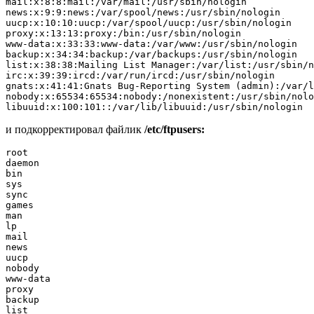
mail:x:8:8:mail:/var/mail:/usr/sbin/nologin

news:x:9:9:news:/var/spool/news:/usr/sbin/nologin

uucp:x:10:10:uucp:/var/spool/uucp:/usr/sbin/nologin

proxy:x:13:13:proxy:/bin:/usr/sbin/nologin

www-data:x:33:33:www-data:/var/www:/usr/sbin/nologin

backup:x:34:34:backup:/var/backups:/usr/sbin/nologin

list:x:38:38:Mailing List Manager:/var/list:/usr/sbin/n
irc:x:39:39:ircd:/var/run/ircd:/usr/sbin/nologin

gnats:x:41:41:Gnats Bug-Reporting System (admin):/var/l
nobody:x:65534:65534:nobody:/nonexistent:/usr/sbin/nolo
libuuid:x:100:101::/var/lib/libuuid:/usr/sbin/nologin
и подкорректировал файлик
/etc/ftpusers:
root

daemon

bin

sys

sync

games

man

lp

mail

news

uucp

nobody

www-data

proxy

backup

list
