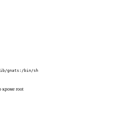
ib/gnats:/bin/sh

о кроме root