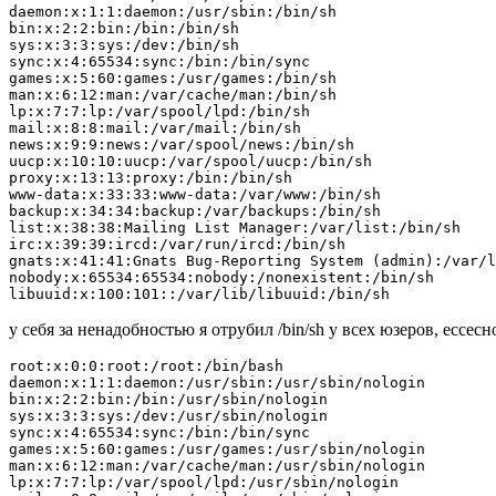
daemon:x:1:1:daemon:/usr/sbin:/bin/sh

bin:x:2:2:bin:/bin:/bin/sh

sys:x:3:3:sys:/dev:/bin/sh

sync:x:4:65534:sync:/bin:/bin/sync

games:x:5:60:games:/usr/games:/bin/sh

man:x:6:12:man:/var/cache/man:/bin/sh

lp:x:7:7:lp:/var/spool/lpd:/bin/sh

mail:x:8:8:mail:/var/mail:/bin/sh

news:x:9:9:news:/var/spool/news:/bin/sh

uucp:x:10:10:uucp:/var/spool/uucp:/bin/sh

proxy:x:13:13:proxy:/bin:/bin/sh

www-data:x:33:33:www-data:/var/www:/bin/sh

backup:x:34:34:backup:/var/backups:/bin/sh

list:x:38:38:Mailing List Manager:/var/list:/bin/sh

irc:x:39:39:ircd:/var/run/ircd:/bin/sh

gnats:x:41:41:Gnats Bug-Reporting System (admin):/var/l
nobody:x:65534:65534:nobody:/nonexistent:/bin/sh

libuuid:x:100:101::/var/lib/libuuid:/bin/sh
у себя за ненадобностью я отрубил /bin/sh у всех юзеров, ессесн
root:x:0:0:root:/root:/bin/bash

daemon:x:1:1:daemon:/usr/sbin:/usr/sbin/nologin

bin:x:2:2:bin:/bin:/usr/sbin/nologin

sys:x:3:3:sys:/dev:/usr/sbin/nologin

sync:x:4:65534:sync:/bin:/bin/sync

games:x:5:60:games:/usr/games:/usr/sbin/nologin

man:x:6:12:man:/var/cache/man:/usr/sbin/nologin

lp:x:7:7:lp:/var/spool/lpd:/usr/sbin/nologin
